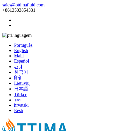
sales@ottimafluid.com
+8613503854331
Linguagem
Português
English
Malti
Español
اردو
한국어
हिंदी
Lietuvių
日本語
Türkçe
বাংলা
hrvatski
Eesti