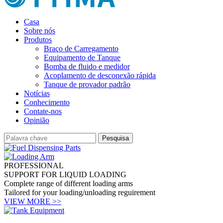
Casa
Sobre nós
Produtos
Braço de Carregamento
Equipamento de Tanque
Bomba de fluido e medidor
Acoplamento de desconexão rápida
Tanque de provador padrão
Notícias
Conhecimento
Contate-nos
Opinião
PROFESSIONAL
SUPPORT FOR LIQUID LOADING
Complete range of different loading arms
Tailored for your loading/unloading reguirement
VIEW MORE >>